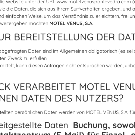
r die Website unter der URL www.motelvenuspontevedra.com 
wie die Daten, die sich aus Ihrem Surfverhalten ergeben, und a
und einfachen Weise, um das Verständnis zu erleichtern, frei und
n weitergeben möchten
MOTEL VENUS, S.A.
UR BEREITSTELLUNG DER DAT
abgefragten Daten sind im Allgemeinen obligatorisch (es sei 
en Zweck zu erfüllen.
rmittelt, kann diesen Anträgen nicht entsprochen werden, unb
 VERARBEITET MOTEL VENUS,
EN DATEN DES NUTZERS?
tellten persönlichen Daten werden von MOTEL VENUS, S.A. für
itgestellte Daten
Buchung, sowoh
taktzentrum (E-Mail) für Einzel