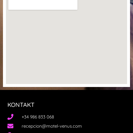
KONTAKT
+34 986 833 068
recepcion@motel-venus.com