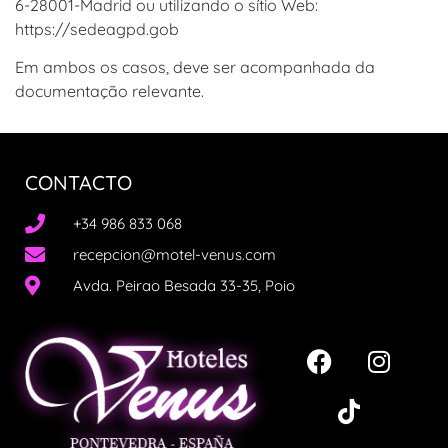
6-28001-Madrid ou utilizando o sítio Web:
https://sedeagpd.gob
Em ambos os casos, deve ser acompanhada da
documentação relevante.
CONTACTO
+34 986 833 068
recepcion@motel-venus.com
Avda. Peirao Besada 33-35, Poio