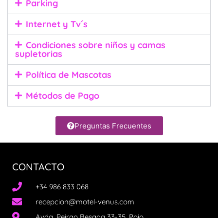
Parking
Internet y Tv´s
Condiciones sobre niños y camas
supletorias
Política de Mascotas
Métodos de Pago
Preguntas Frecuentes
CONTACTO
+34 986 833 068
recepcion@motel-venus.com
Avda. Peirao Besada 33-35, Poio